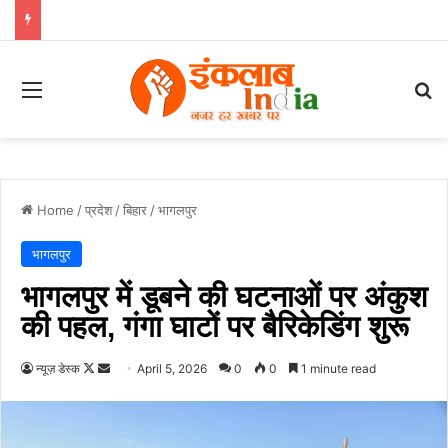
Menu
Se
Home
/
प्रदेश
/
बिहार
/
भागलपुर
भागलपुर
भागलपुर में डूबने की घटनाओं पर अंकुश
की पहल, गंगा घाटों पर बैरिकेडिंग शुरू
Follow
Send
न्यूज़ डेस्क
April 5, 2026
0
0
1 minute read
on
an
X
email