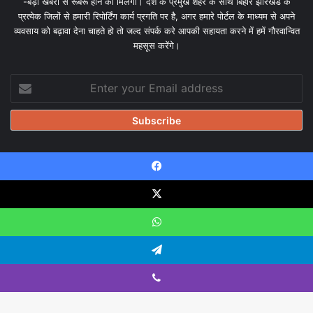
-बड़ी खबरों से रूबरू होने को मिलेगा। देश के प्रमुख शहर के साथ बिहार झारखंड के
प्रत्येक जिलों से हमारी रिपोर्टिंग कार्य प्रगति पर है, अगर हमारे पोर्टल के माध्यम से अपने
व्यवसाय को बढ़ावा देना चाहते हो तो जल्द संपर्क करे आपकी सहायता करने में हमें गौरवान्वित
महसूस करेंगे।
Enter
your
Email
address
Facebook
© Copyright 2026, All Rights Reserved |
Design & Developed
by Tanmayisoft
X
Home
About
Our team
Blog
Privacy Policy
Disclaimer
WhatsApp
Contact Us
Telegram
Viber
Facebook
X
YouTube
Instagram
WhatsApp