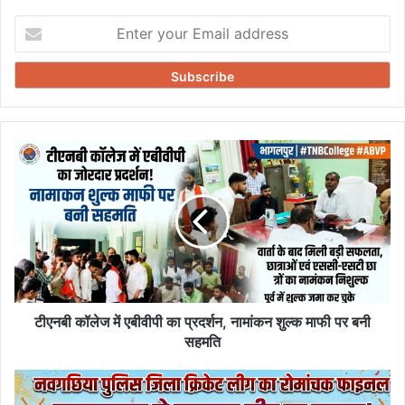
Enter
your
Email
address
टीएनबी
कॉलेज
में
एबीवीपी
का
प्रदर्शन,
नामांकन
शुल्क
माफी
पर
टीएनबी कॉलेज में एबीवीपी का प्रदर्शन, नामांकन शुल्क माफी पर बनी
बनी
सहमति
सहमति
नवगछिया
पुलिस