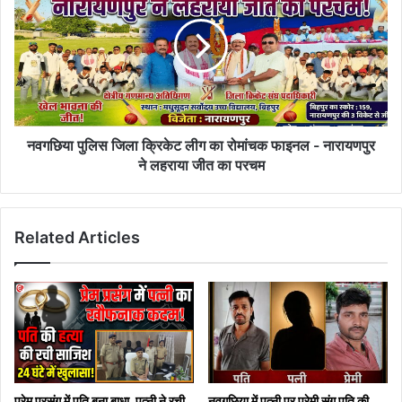
जिला
क्रिकेट
लीग
का
रोमांचक
फाइनल
-
नारायणपुर
नवगछिया पुलिस जिला क्रिकेट लीग का रोमांचक फाइनल - नारायणपुर
ने
ने लहराया जीत का परचम
लहराया
जीत
का
Related Articles
परचम
प्रेम प्रसंग में पति बना बाधा, पत्नी ने रची
नवगछिया में पत्नी पर प्रेमी संग पति की