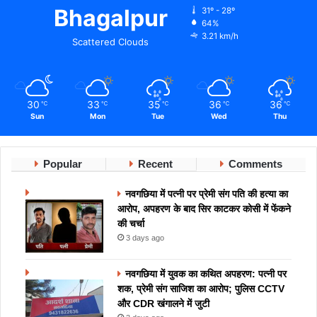
Bhagalpur
31º - 28º
64%
3.21 km/h
Scattered Clouds
30
33
35
36
36
℃
℃
℃
℃
℃
Sun
Mon
Tue
Wed
Thu
Popular
Recent
Comments
नवगछिया में पत्नी पर प्रेमी संग पति की हत्या का
आरोप, अपहरण के बाद सिर काटकर कोसी में फेंकने
की चर्चा
3 days ago
नवगछिया में युवक का कथित अपहरण: पत्नी पर
शक, प्रेमी संग साजिश का आरोप; पुलिस CCTV
और CDR खंगालने में जुटी