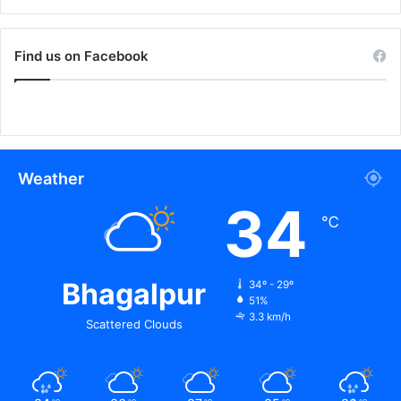
Find us on Facebook
Weather
34
℃
Bhagalpur
34º - 29º
51%
3.3 km/h
Scattered Clouds