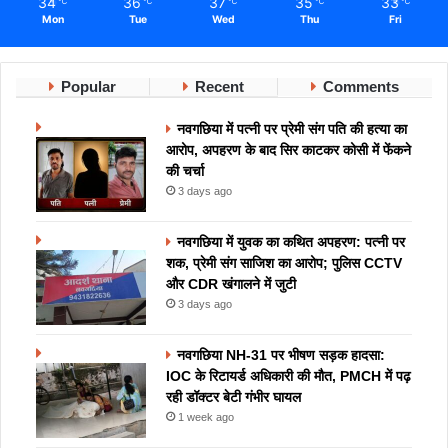
34
36
37
35
33
℃
℃
℃
℃
℃
Mon
Tue
Wed
Thu
Fri
Popular
Recent
Comments
नवगछिया में पत्नी पर प्रेमी संग पति की हत्या का
आरोप, अपहरण के बाद सिर काटकर कोसी में फेंकने
की चर्चा
3 days ago
नवगछिया में युवक का कथित अपहरण: पत्नी पर
शक, प्रेमी संग साजिश का आरोप; पुलिस CCTV
और CDR खंगालने में जुटी
3 days ago
नवगछिया NH-31 पर भीषण सड़क हादसा:
IOC के रिटायर्ड अधिकारी की मौत, PMCH में पढ़
रही डॉक्टर बेटी गंभीर घायल
1 week ago