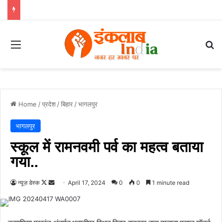
Menu
Se
Home
/
प्रदेश
/
बिहार
/
भागलपुर
भागलपुर
स्कूल में रामनवमी पर्व का महत्व बताया
गया..
Follow
Send
न्यूज़ डेस्क
April 17, 2024
0
0
1 minute read
on
an
X
email