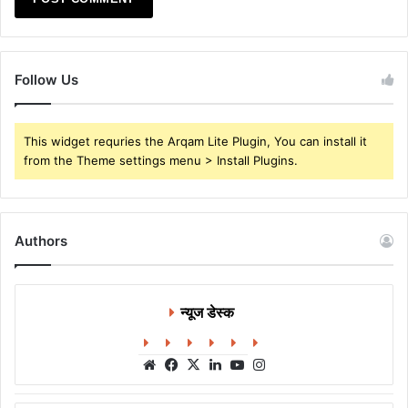
Follow Us
This widget requries the Arqam Lite Plugin, You can install it
from the Theme settings menu > Install Plugins.
Authors
न्यूज डेस्क
Website
Facebook
X
LinkedIn
YouTube
Instagram