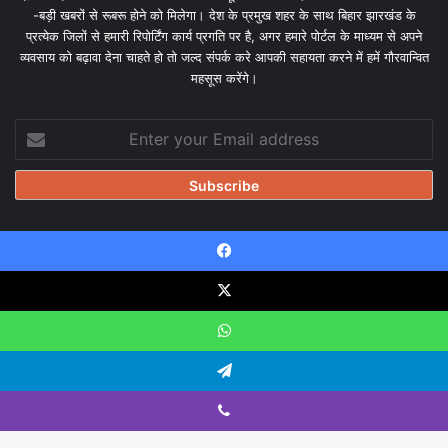
-बड़ी खबरों से रूबरू होने को मिलेगा। देश के प्रमुख शहर के साथ बिहार झारखंड के
प्रत्येक जिलों से हमारी रिपोर्टिंग कार्य प्रगति पर है, अगर हमारे पोर्टल के माध्यम से अपने
व्यवसाय को बढ़ावा देना चाहते हो तो जल्द संपर्क करे आपकी सहायता करने में हमें गौरवान्वित
महसूस करेंगे।
Enter
your
Email
address
Facebook
© Copyright 2026, All Rights Reserved |
Design & Developed
by Tanmayisoft
X
Home
About
Our team
Blog
Privacy Policy
Disclaimer
WhatsApp
Contact Us
Telegram
Viber
Facebook
X
YouTube
Instagram
WhatsApp