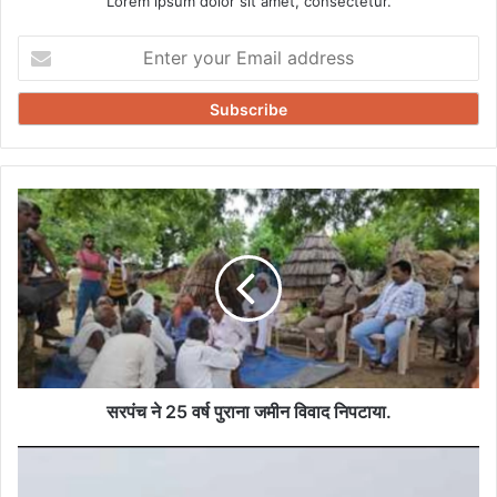
Lorem ipsum dolor sit amet, consectetur.
Enter
your
Email
address
सरपंच
ने
25
वर्ष
पुराना
जमीन
विवाद
निपटाया.
सरपंच ने 25 वर्ष पुराना जमीन विवाद निपटाया.
गंगा
और