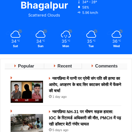
Bhagalpur
34º - 28º
58%
5.96 km/h
Scattered Clouds
34
34
35
35
36
℃
℃
℃
℃
℃
Sat
Sun
Mon
Tue
Wed
Popular
Recent
Comments
नवगछिया में पत्नी पर प्रेमी संग पति की हत्या का
आरोप, अपहरण के बाद सिर काटकर कोसी में फेंकने
की चर्चा
1 day ago
नवगछिया NH-31 पर भीषण सड़क हादसा:
IOC के रिटायर्ड अधिकारी की मौत, PMCH में पढ़
रही डॉक्टर बेटी गंभीर घायल
5 days ago