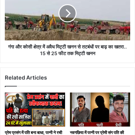
कोसी
क्षेत्र
में
अवैध
मिट्टी
खनन
से
तटबंधों
गंगा और कोसी क्षेत्र में अवैध मिट्टी खनन से तटबंधों पर बाढ़ का खतरा..
पर
15 से 25 फीट तक मिट्टी खनन
बाढ़
का
खतरा..
Related Articles
15
से
25
फीट
तक
मिट्टी
खनन
प्रेम प्रसंग में पति बना बाधा, पत्नी ने रची
नवगछिया में पत्नी पर प्रेमी संग पति की