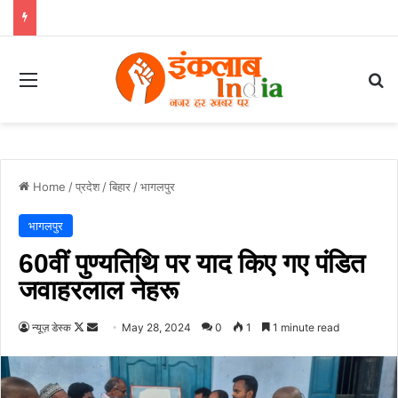
Menu
Se
Home
/
प्रदेश
/
बिहार
/
भागलपुर
भागलपुर
60वीं पुण्यतिथि पर याद किए गए पंडित
जवाहरलाल नेहरू
Follow
Send
न्यूज़ डेस्क
May 28, 2024
0
1
1 minute read
on
an
X
email